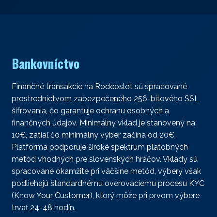
Bankovníctvo
Finančné transakcie na Rodeoslot sú spracované
prostredníctvom zabezpečeného 256-bitového SSL
šifrovania, čo garantuje ochranu osobných a
finančných údajov. Minimálny vklad je stanovený na
10€, zatiaľ čo minimálny výber začína od 20€.
Platforma podporuje široké spektrum platobných
metód vhodných pre slovenských hráčov. Vklady sú
spracované okamžite pri väčšine metód, výbery však
podliehajú štandardnému overovaciemu procesu KYC
(Know Your Customer), ktorý môže pri prvom výbere
trvať 24-48 hodín.