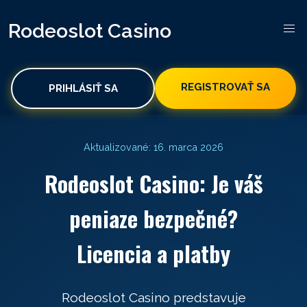
Rodeoslot Casino
REGISTROVAŤ SA
PRIHLÁSIŤ SA
Aktualizované: 16. marca 2026
Rodeoslot Casino: Je váš
peniaze bezpečné?
Licencia a platby
Rodeoslot Casino predstavuje