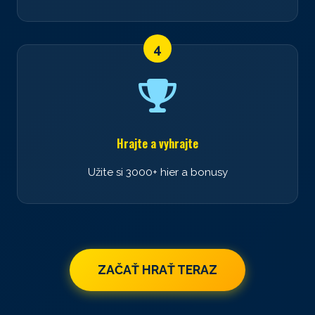
Hrajte a vyhrajte
Užite si 3000+ hier a bonusy
ZAČAŤ HRAŤ TERAZ