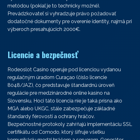
metódou (pokiaľ je to technicky možné).
Prevádzkovateľ si vyhradzuje právo požadovať
dodatočné dokumenty pre overenie identity, najmä pri
výberoch presahujúcich 2000€.
Licencie a bezpečnosť
Rodeoslot Casino operuje pod licenciou vydanou
regulačným úradom Curaçao (číslo licencie
8048/JAZ), čo predstavuje štandardnú úroveň
regulácie pre medzinárodné online kasíno na
Slovensku. Hoci táto licencia nie je taká prísna ako
MGA alebo UKGC, stále zabezpečuje základné
štandardy férovosti a ochrany hráčov.
Bezpečnostné protokoly zahŕňajú implementáciu SSL
certifikátu od Comodo, ktorý šifruje všetku
komunikáciu medzi hráčom a serverom. Generátor