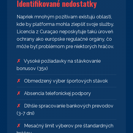
Identifikované nedostatky
Napriek mnohým pozitívam existujú oblasti,
kde by platforma mohla zlepšiť svoje služby.
Licencia z Curaçao neposkytuje takú úroveň
ochrany ako európske regulačné orgány, čo
môže byť problémom pre niektorých hráčov.
Vysoké požiadavky na stávkovanie
bonusov (35x)
Obmedzený výber športových stávok
Absencia telefonickej podpory
Dlhšie spracovanie bankových prevodov
(3-7 dní)
Mesačný limit výberov pre štandardných