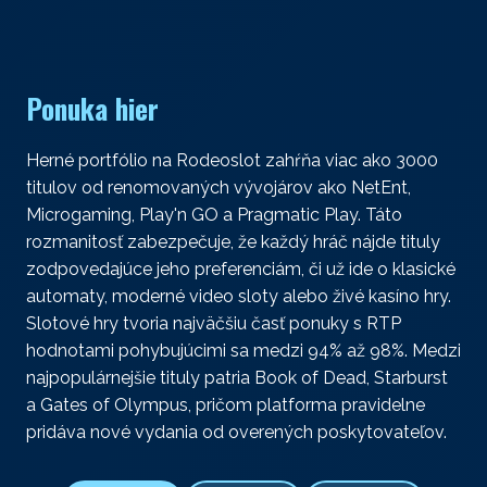
Ponuka hier
Herné portfólio na Rodeoslot zahŕňa viac ako 3000
titulov od renomovaných vývojárov ako NetEnt,
Microgaming, Play'n GO a Pragmatic Play. Táto
rozmanitosť zabezpečuje, že každý hráč nájde tituly
zodpovedajúce jeho preferenciám, či už ide o klasické
automaty, moderné video sloty alebo živé kasíno hry.
Slotové hry tvoria najväčšiu časť ponuky s RTP
hodnotami pohybujúcimi sa medzi 94% až 98%. Medzi
najpopulárnejšie tituly patria Book of Dead, Starburst
a Gates of Olympus, pričom platforma pravidelne
pridáva nové vydania od overených poskytovateľov.