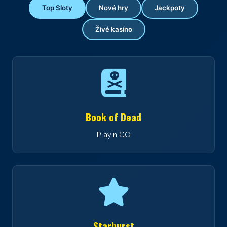
Top Sloty
Nové hry
Jackpoty
Živé kasíno
Book of Dead
Play'n GO
Starburst