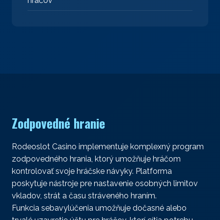
hráčov
Zodpovedné hranie
Rodeoslot Casino implementuje komplexný program
zodpovedného hrania, ktorý umožňuje hráčom
kontrolovať svoje hráčske návyky. Platforma
poskytuje nástroje pre nastavenie osobných limitov
vkladov, strát a času stráveného hraním.
Funkcia sebavylúčenia umožňuje dočasné alebo