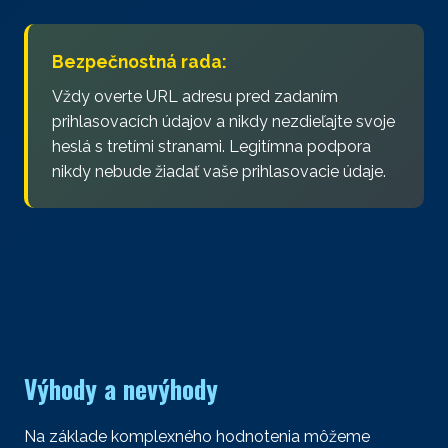
Bezpečnostná rada:
Vždy overte URL adresu pred zadaním
prihlasovacích údajov a nikdy nezdieľajte svoje
heslá s tretími stranami. Legitímna podpora
nikdy nebude žiadať vaše prihlasovacie údaje.
Výhody a nevýhody
Na základe komplexného hodnotenia môžeme